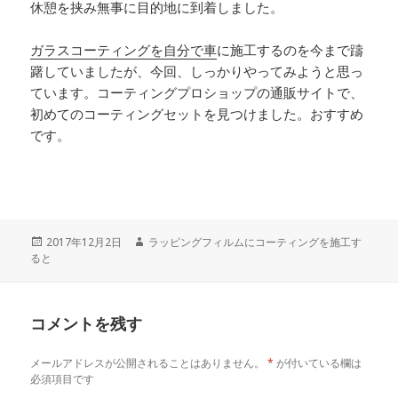
休憩を挟み無事に目的地に到着しました。
ガラスコーティングを自分で車
に施工するのを今まで躊
躇していましたが、今回、しっかりやってみようと思っ
ています。コーティングプロショップの通販サイトで、
初めてのコーティングセットを見つけました。おすすめ
です。
投
2017年12月2日
作
ラッピングフィルムにコーティングを施工す
ると
稿
成
日:
者
コメントを残す
メールアドレスが公開されることはありません。
*
が付いている欄は
必須項目です